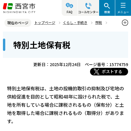
こ
の
FAQ
コールセンター
検索
メニュー
ペ
トップページ
くらし・手続き
市税
現在のページ
ー
諸税
特別土地保有税
本
ジ
特別土地保有税
文
の
こ
先
こ
頭
更新日：2025年12月24日
ページ番号：15774759
か
で
ポストする
ら
す
特別土地保有税は、土地の投機的取引の抑制及び宅地の
供給促進を目的として昭和48年に設けられた税で、土
地を所有している場合に課税されるもの（保有分）と土
地を取得した場合に課税されるもの（取得分）がありま
す。