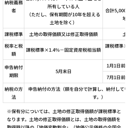
納税義務
所有している人
者
合計5,0
（ただし、保有期間が10年を超える
地
土地を除く）
課税標準
土地の取得価額又は修正取得価額
土
税率と税
課税標準×
課税標準×1.4％－固定資産税相当額
額
1月1日前
申告納付
5月末日
期限
7月1日前
納税の方
申告納付の方法（額を自分で計算し、納付して
法
す。）
※保有分については、土地の修正取得価額が課税標準と
なります。土地の修正取得価額とは、土地の取得価額を
取得時以降の「地価変動割合」（地価公示価格の全国全