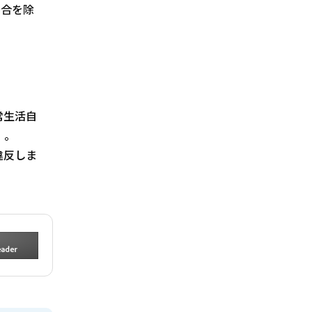
場合を除
常生活自
）。
違反しま