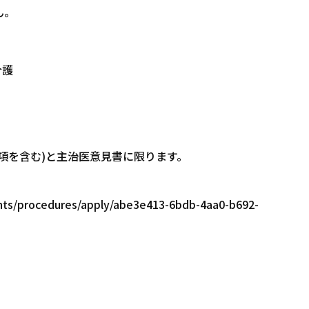
ん。
介護
項を含む)と主治医意見書に限ります。
dents/procedures/apply/abe3e413-6bdb-4aa0-b692-