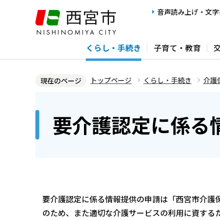
こ
音声読み上げ・文字
の
ペ
くらし・手続き
子育て・教育
ー
ジ
の
トップページ
くらし・手続き
介護
現在のページ
先
本
頭
文
要介護認定に係る
で
こ
す
こ
か
ら
要介護認定に係る情報提供の申請は「西宮市介護
のため、また適切な介護サービスの利用に資する