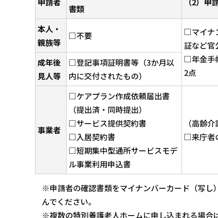
申請者
（2）申
書類
本人・
□マイナ
□不要
親族等
証など官
□年金手
成年後
□登記事項証明書等（3か月以
2点
見人等
内に交付されたもの）
□ケアプラン作成依頼届出書
（提出済・同時提出）
□サービス提供契約書
（高齢介
事業者
□入居契約書
□来庁者
□短期集中型通所サービスモデ
ル事業利用申込書
※申請者の確認書類をマイナンバーカード（写し
んでください。
※複数の特別養護老人ホームに申し込まれる場合