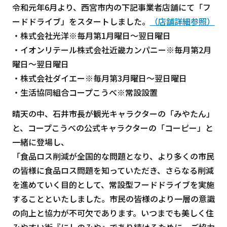
令和元年6月より、西宮市内の下記事業者店舗にて「フ
ードドライブ」をスタートしました。
（店舗詳細参照）
・株式会社光洋※毎月第1月曜日～翌日曜日
・イオンリテール株式会社近畿カンパニー※毎月第2月
曜日～翌日曜日
・株式会社ダイエー※毎月第3月曜日～翌日曜日
・生活協同組合コープこうべ※常設設置
晴天の中、石井市長が観光キャラクターの「みやたん」
と、コープこうべの公式キャラクターの「コーピー」と
一緒に登場し、
「食品ロス削減が全国的な問題となり、より多くの市民
の皆様に食品ロス問題を知っていただき、さらなる削減
を進めていく目的として、常設型フードドライブを実施
することといたしました。市民の皆様のより一層の意識
の向上と協力が不可欠であります。いつまでも美しく住
みやすい街『にしのみや』であり続けるために、ご協力