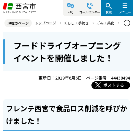
こ
の
FAQ
コールセンター
検索
メニュー
ペ
トップページ
くらし・手続き
ごみ・美化
現在のページ
ー
資源・リサイクル
リサイクル情報
本
ジ
フードドライブオープニング
フードドライブオープニングイベントを開催しました！
文
の
こ
先
イベントを開催しました！
こ
頭
か
で
ら
更新日：2019年6月6日
ページ番号：44438494
す
ポストする
フレンテ西宮で食品ロス削減を呼びか
けました！