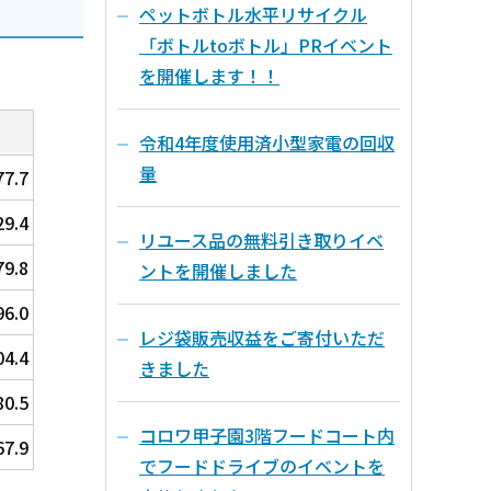
ペットボトル水平リサイクル
「ボトルtoボトル」PRイベント
を開催します！！
令和4年度使用済小型家電の回収
量
77.7
29.4
リユース品の無料引き取りイベ
79.8
ントを開催しました
96.0
レジ袋販売収益をご寄付いただ
04.4
きました
80.5
コロワ甲子園3階フードコート内
67.9
でフードドライブのイベントを