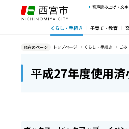
こ
音声読み上げ・文字
の
ペ
くらし・手続き
子育て・教育
ー
ジ
の
トップページ
くらし・手続き
ごみ
現在のページ
先
本
頭
文
平成27年度使用
で
こ
す
こ
か
ら