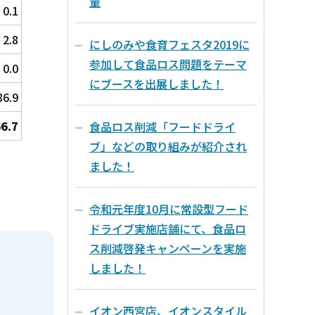
量
0.1
2.8
にしのみや食育フェスタ2019に
参加して食品ロス問題をテーマ
0.0
にブースを出展しました！
86.9
6.7
食品ロス削減「フードドライ
ブ」などの取り組みが紹介され
ました！
令和元年度10月に常設型フード
ドライブ実施店舗にて、食品ロ
ス削減啓発キャンペーンを実施
しました！
イオン西宮店、イオンスタイル