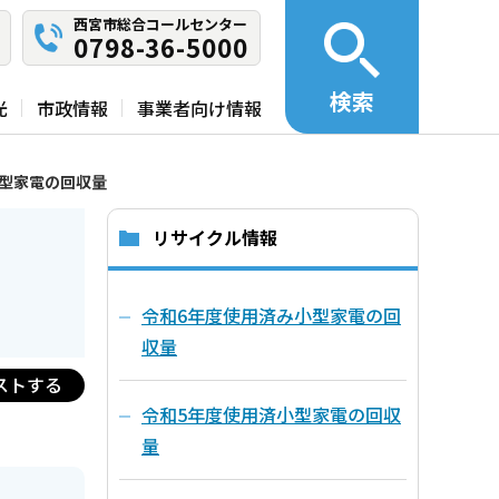
西宮市総合コールセンター
0798-36-5000
検索
光
市政情報
事業者向け情報
小型家電の回収量
リサイクル情報
令和6年度使用済み小型家電の回
収量
ストする
令和5年度使用済小型家電の回収
量