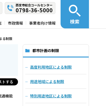
西宮市総合コールセンター
0798-36-5000
検索
光
市政情報
事業者向け情報
よる制限
都市計画の制限
高度利用地区による制限
用途地域による制限
ストする
流通機能
特別用途地区による制限