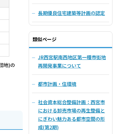
長期優良住宅建築等計画の認定
類似ページ
JR西宮駅南西地区第一種市街地
団地)の
再開発事業について
都市計画・住環境
社会資本総合整備計画：西宮市
における卸売市場の再生整備と
にぎわい魅力ある都市空間の形
成(第2期)