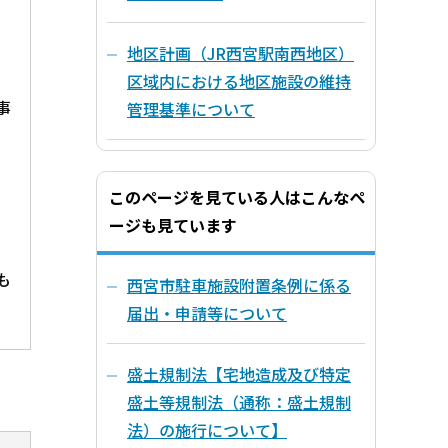
地区計画（JR西宮駅南西地区）
区域内における地区施設の維持
事
管理基準について
このページを見ている人はこんなペ
ージも見ています
も
西宮市駐車施設附置条例に係る
届出・申請等について
盛土規制法【宅地造成及び特定
盛土等規制法（通称：盛土規制
法）の施行について】