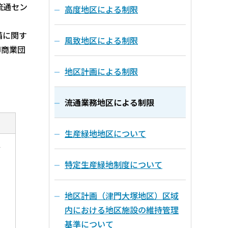
流通セン
高度地区による制限
備に関す
風致地区による制限
卸商業団
地区計画による制限
流通業務地区による制限
生産緑地地区について
、
特定生産緑地制度について
地区計画（津門大塚地区）区域
内における地区施設の維持管理
基準について