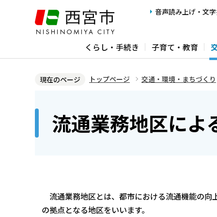
こ
音声読み上げ・文字
の
ペ
くらし・手続き
子育て・教育
ー
ジ
の
トップページ
交通・環境・まちづくり
現在のページ
先
本
頭
文
流通業務地区によ
で
こ
す
こ
か
ら
流通業務地区とは、都市における流通機能の向上
の拠点となる地区をいいます。