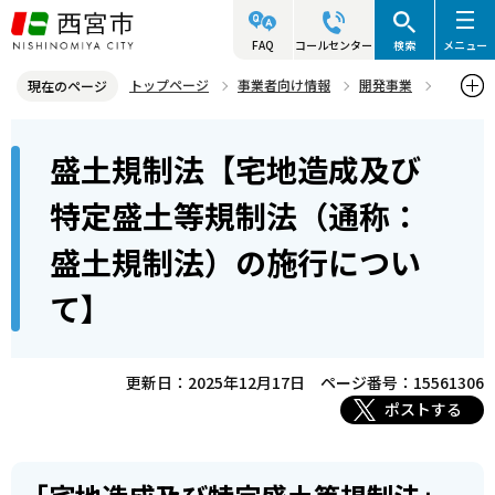
こ
の
FAQ
コールセンター
検索
メニュー
ペ
トップページ
事業者向け情報
開発事業
現在のページ
ー
宅地造成・特定盛土等・土石の堆積
本
ジ
盛土規制法【宅地造成及び
盛土規制法【宅地造成及び特定盛土等規制法（通称：盛土規制法）の
文
の
施行について】
こ
先
特定盛土等規制法（通称：
こ
頭
盛土規制法）の施行につい
か
で
ら
す
て】
更新日：2025年12月17日
ページ番号：15561306
ポストする