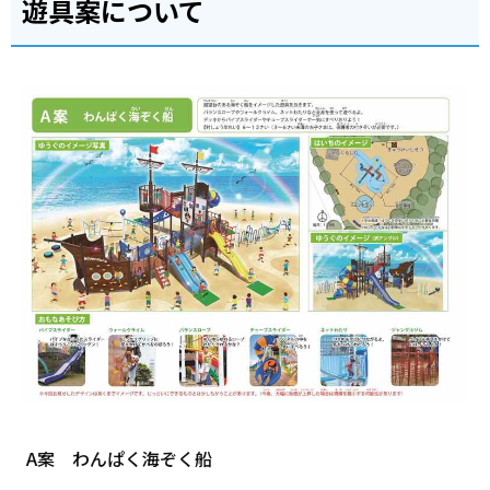
遊具案について
A案 わんぱく海ぞく船