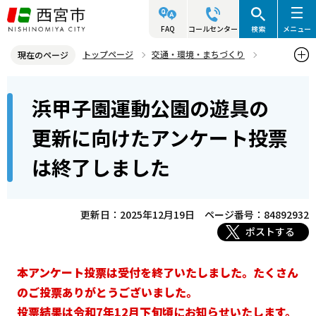
こ
の
FAQ
コールセンター
検索
メニュー
ペ
トップページ
交通・環境・まちづくり
現在のページ
ー
環境・緑化・衛生
花と緑
公園・緑地
本
ジ
浜甲子園運動公園の遊具の
浜甲子園運動公園の遊具の更新に向けたアンケート投票は終了しまし
文
の
た
こ
先
更新に向けたアンケート投票
こ
頭
は終了しました
か
で
ら
す
更新日：2025年12月19日
ページ番号：84892932
ポストする
本アンケート投票は受付を終了いたしました。たくさん
のご投票ありがとうございました。
投票結果は令和7年12月下旬頃にお知らせいたします。