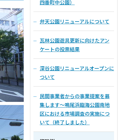
四番町中公園）
弁天公園リニューアルについて
瓦林公園遊具更新に向けたアン
ケートの投票結果
深谷公園リニューアルオープンに
ついて
民間事業者からの事業提案を募
集します～鳴尾浜臨海公園南地
区における市場調査の実施につ
いて（終了しました）