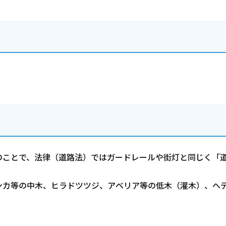
のことで、法律（道路法）ではガードレールや街灯と同じく「
ンカ等の中木、ヒラドツツジ、アベリア等の低木（灌木）、ヘ