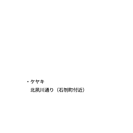
・ケヤキ
北夙川通り（石刎町付近）