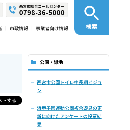
西宮市総合コールセンター
0798-36-5000
検索
光
市政情報
事業者向け情報
公園・緑地
西宮市公園トイレ中長期ビジョ
ン
ストする
浜甲子園運動公園複合遊具の更
新に向けたアンケートの投票結
果