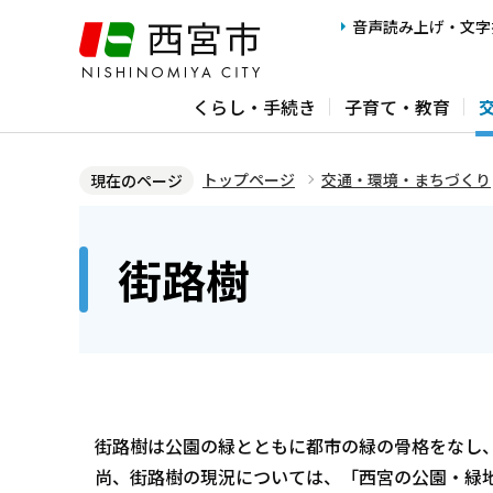
こ
音声読み上げ・文字
の
ペ
くらし・手続き
子育て・教育
ー
ジ
の
トップページ
交通・環境・まちづくり
現在のページ
先
本
頭
文
街路樹
で
こ
す
こ
か
ら
街路樹は公園の緑とともに都市の緑の骨格をなし
尚、街路樹の現況については、「西宮の公園・緑