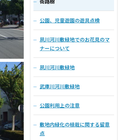
街路樹
公園、児童遊園の遊具点検
夙川河川敷緑地でのお花見のマ
ナーについて
夙川河川敷緑地
武庫川河川敷緑地
公園利用上の注意
敷地内緑化の植栽に関する留意
点