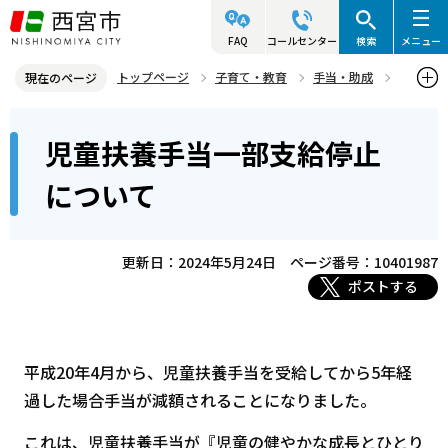
こ
の
FAQ
コールセンター
検索
メニュー
ペ
トップページ
子育て・教育
手当・助成
現在のページ
ー
児童扶養手当
児童扶養手当一部支給停止について
本
ジ
児童扶養手当一部支給停止
文
の
こ
先
について
こ
頭
か
で
ら
更新日：2024年5月24日
ページ番号：10401987
す
ポストする
平成20年4月から、児童扶養手当を受給してから5年経
過した場合手当が減額されることになりました。
これは、児童扶養手当が『児童の健やかな成長とひとり