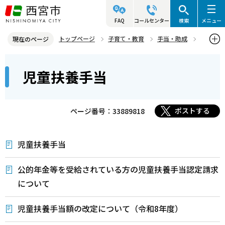
こ
の
FAQ
コールセンター
検索
メニュー
ペ
トップページ
子育て・教育
手当・助成
現在のページ
ー
児童扶養手当
本
ジ
児童扶養手当
文
の
こ
先
こ
頭
ポストする
ページ番号：33889818
か
で
ら
す
児童扶養手当
公的年金等を受給されている方の児童扶養手当認定請求
について
児童扶養手当額の改定について（令和8年度）