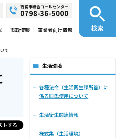
西宮市総合コールセンター
0798-36-5000
検索
光
市政情報
事業者向け情報
いて
生活環境
に
各種法令（生活衛生課所管）に
係る旧氏使用について
生活衛生関連情報
ストする
様式集（生活環境）