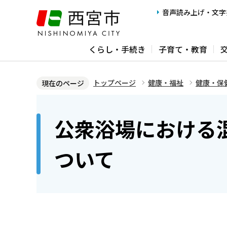
こ
音声読み上げ・文字
の
ペ
くらし・手続き
子育て・教育
ー
ジ
の
トップページ
健康・福祉
健康・保
現在のページ
先
本
頭
文
公衆浴場における
で
こ
す
こ
ついて
か
ら