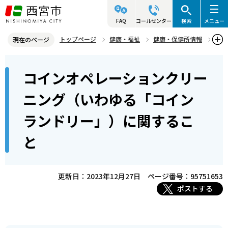
こ
の
FAQ
コールセンター
検索
メニュー
ペ
トップページ
健康・福祉
健康・保健所情報
現在のページ
ー
生活環境
本
ジ
コインオペレーションクリー
コインオペレーションクリーニング（いわゆる「コインランドリ
文
の
ー」）に関すること
こ
先
ニング（いわゆる「コイン
こ
頭
ランドリー」）に関するこ
か
で
ら
す
と
更新日：2023年12月27日
ページ番号：95751653
ポストする