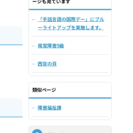
ージも見ています
「手話言語の国際デー」にブル
ーライトアップを実施します。
視覚障害5級
西宮の貝
類似ページ
障害福祉課