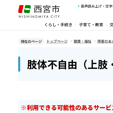
こ
音声読み上げ・文字
の
ペ
くらし・手続き
子育て・教育
ー
ジ
の
トップページ
健康・福祉
障害のあ
現在のページ
先
本
頭
文
肢体不自由（上肢
で
こ
す
こ
か
ら
※利用できる可能性のあるサービ