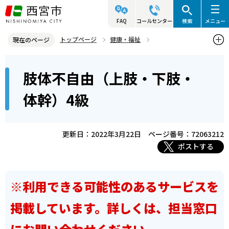
こ
の
FAQ
コールセンター
検索
メニュー
ペ
トップページ
健康・福祉
現在のページ
ー
障害のある人の福祉
障害等級別利用サービス
本
ジ
肢体不自由（上肢・下肢・
肢体不自由（上肢・下肢・体幹）
文
の
こ
先
肢体不自由（上肢・下肢・体幹）4級
体幹）4級
こ
頭
か
で
ら
更新日：2022年3月22日
ページ番号：72063212
す
ポストする
※利用できる可能性のあるサービスを
掲載しています。詳しくは、担当窓口