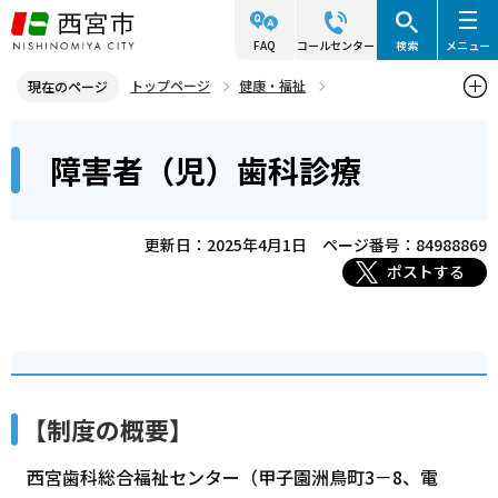
こ
の
FAQ
コールセンター
検索
メニュー
ペ
トップページ
健康・福祉
現在のページ
ー
障害のある人の福祉
医療助成
障害者（児）歯科診療
本
ジ
障害者（児）歯科診療
文
の
こ
先
こ
頭
更新日：2025年4月1日
ページ番号：84988869
か
で
ポストする
ら
す
【制度の概要】
西宮歯科総合福祉センター（甲子園洲鳥町3－8、電