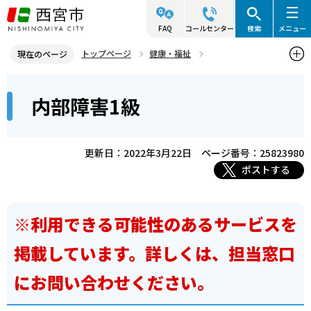
こ
の
FAQ
コールセンター
検索
メニュー
ペ
トップページ
健康・福祉
現在のページ
ー
障害のある人の福祉
障害等級別利用サービス
内部障害
本
ジ
内部障害1級
内部障害1級
文
の
こ
先
こ
頭
更新日：2022年3月22日
ページ番号：25823980
か
で
ポストする
ら
す
※利用できる可能性のあるサービスを
掲載しています。詳しくは、担当窓口
にお問い合わせください。