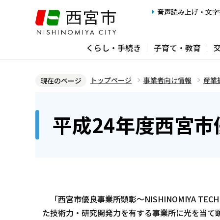
こ
音声読み上げ・文字
の
ペ
くらし・手続き
子育て・教育
ー
ジ
の
トップページ
事業者向け情報
産業
現在のページ
先
本
頭
文
平成24年度西宮
で
こ
す
こ
か
ら
「西宮市優良事業所顕彰～NISHINOMIYA TEC
た技術力・研究開発力を有する事業所に光を当て