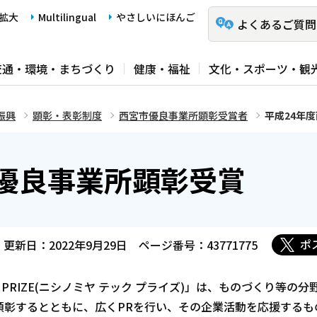
拡大
Multilingual
やさしいにほんご
よくあるご質問
交通・環境・まちづくり
健康・福祉
文化・スポーツ・観
振興
顕彰・表彰制度
西宮市優良事業所顕彰受賞者
平成24年
市優良事業所顕彰受賞
ポ
更新日：2022年9月29日
ページ番号：43771775
H PRIZE(ニシノミヤ テック プライズ)」は、ものづくり等の分
顕彰するとともに、広くPRを行い、その企業活動を応援するも