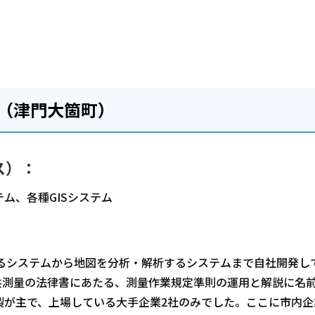
 （津門大箇町）
ス）：
ム、各種GISシステム
するシステムから地図を分析・解析するシステムまで自社開発し
は、公共測量の法律書にあたる、測量作業規定準則の運用と解説に名
製が主で、上場している大手企業2社のみでした。ここに市内企