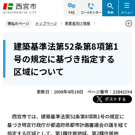
こ
の
FAQ
コールセンター
検索
メニュー
ペ
トップページ
事業者向け情報
現在のページ
ー
建築・許可・申請等
建築基準法
本
ジ
建築基準法第52条第8項第1
建築基準法第52条第8項第1号の規定に基づき指定する区域について
文
の
こ
先
号の規定に基づき指定する
こ
頭
区域について
か
で
ら
す
更新日：2008年4月16日
ページ番号：22842154
ポストする
西宮市では、建築基準法第52条第8項第1号の規定に
基づき特定行政庁が都道府県都市計画審議会の議を経て
指定する区域として、第1種住居地域、第2種住居地