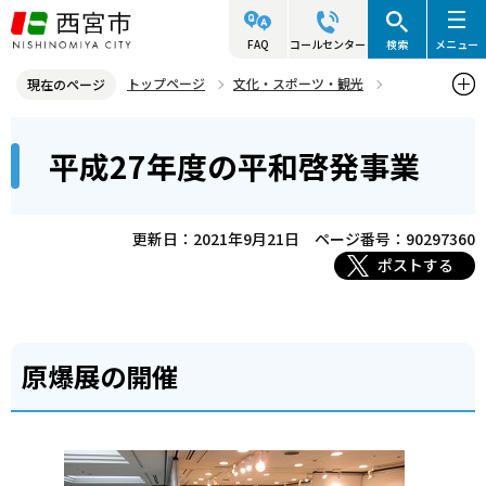
こ
の
FAQ
コールセンター
検索
メニュー
ペ
トップページ
文化・スポーツ・観光
現在のページ
ー
平和への取組
平和啓発事業
過去の平和啓発事業
本
ジ
平成27年度の平和啓発事業
平成27年度の平和啓発事業
文
の
こ
先
こ
頭
更新日：2021年9月21日
ページ番号：90297360
か
で
ポストする
ら
す
原爆展の開催