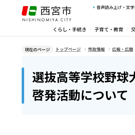
こ
音声読み上げ・文字
の
ペ
くらし・手続き
子育て・教育
ー
ジ
の
トップページ
市政情報
広報・広聴
現在のページ
先
本
頭
文
選抜高等学校野球
で
こ
す
こ
啓発活動について
か
ら