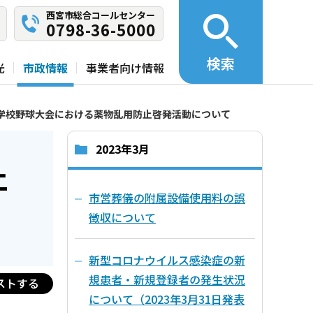
西宮市総合コールセンター
0798-36-5000
検索
光
市政情報
事業者向け情報
学校野球大会における薬物乱用防止啓発活動について
2023年3月
止
市営葬儀の附属設備使用料の誤
徴収について
新型コロナウイルス感染症の新
規患者・新規登録者の発生状況
ストする
について（2023年3月31日発表