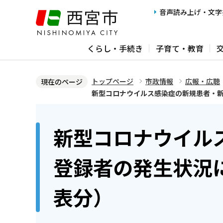
こ
音声読み上げ・文字
の
ペ
くらし・手続き
子育て・教育
ー
ジ
の
トップページ
市政情報
広報・広聴
現在のページ
先
新型コロナウイルス感染症の新規患者・新
頭
本
で
文
新型コロナウイル
す
こ
こ
登録者の発生状況に
か
ら
表分）