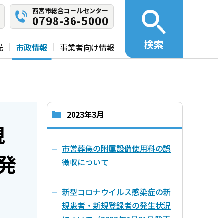
西宮市総合コールセンター
0798-36-5000
検索
光
市政情報
事業者向け情報
2023年3月
規
市営葬儀の附属設備使用料の誤
発
徴収について
新型コロナウイルス感染症の新
規患者・新規登録者の発生状況