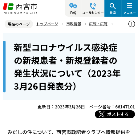
こ
の
FAQ
コールセンター
検索
メニュー
ペ
トップページ
市政情報
広報・広聴
現在のページ
ー
記者発表資料・市長記者会見
2023年
2023年3月
本
ジ
新型コロナウイルス感染症
新型コロナウイルス感染症の新規患者・新規登録者の発生状況につい
文
の
て（2023年3月26日発表分）
こ
先
の新規患者・新規登録者の
こ
頭
発生状況について（2023年
か
で
ら
す
3月26日発表分）
更新日：2023年3月26日
ページ番号：66147101
ポストする
みだしの件について、西宮市政記者クラブへ情報提供を