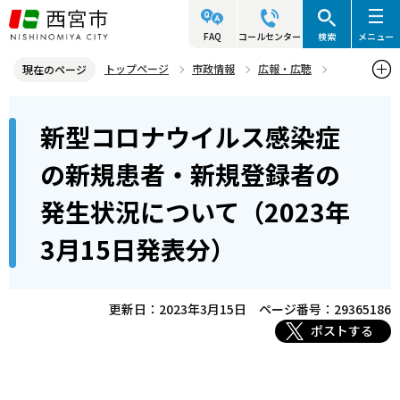
こ
の
FAQ
コールセンター
検索
メニュー
ペ
トップページ
市政情報
広報・広聴
現在のページ
ー
記者発表資料・市長記者会見
2023年
2023年3月
本
ジ
新型コロナウイルス感染症
新型コロナウイルス感染症の新規患者・新規登録者の発生状況につい
文
の
て（2023年3月15日発表分）
こ
先
の新規患者・新規登録者の
こ
頭
発生状況について（2023年
か
で
ら
す
3月15日発表分）
更新日：2023年3月15日
ページ番号：29365186
ポストする