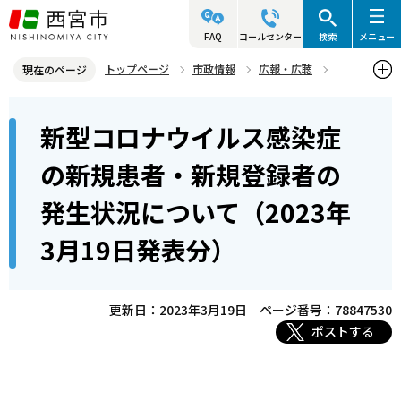
こ
の
FAQ
コールセンター
検索
メニュー
ペ
トップページ
市政情報
広報・広聴
現在のページ
ー
記者発表資料・市長記者会見
2023年
2023年3月
本
ジ
新型コロナウイルス感染症
新型コロナウイルス感染症の新規患者・新規登録者の発生状況につい
文
の
て（2023年3月19日発表分）
こ
先
の新規患者・新規登録者の
こ
頭
発生状況について（2023年
か
で
ら
す
3月19日発表分）
更新日：2023年3月19日
ページ番号：78847530
ポストする