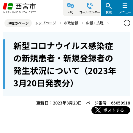
こ
の
FAQ
コールセンター
検索
メニュー
ペ
トップページ
市政情報
広報・広聴
現在のページ
ー
記者発表資料・市長記者会見
2023年
2023年3月
本
ジ
新型コロナウイルス感染症
新型コロナウイルス感染症の新規患者・新規登録者の発生状況につい
文
の
て（2023年3月20日発表分）
こ
先
の新規患者・新規登録者の
こ
頭
発生状況について（2023年
か
で
ら
す
3月20日発表分）
更新日：2023年3月20日
ページ番号：65059918
ポストする