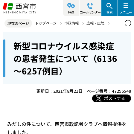
こ
の
FAQ
コールセンター
検索
メニュー
ペ
トップページ
市政情報
広報・広聴
現在のページ
ー
記者発表資料・市長記者会見
2021年
2021年8月
本
ジ
新型コロナウイルス感染症
新型コロナウイルス感染症の患者発生について（6136～6257例目）
文
の
こ
先
の患者発生について（6136
こ
頭
～6257例目）
か
で
ら
す
更新日：2021年8月21日
ページ番号：47256548
ポストする
みだしの件について、西宮市政記者クラブへ情報提供を
しました。