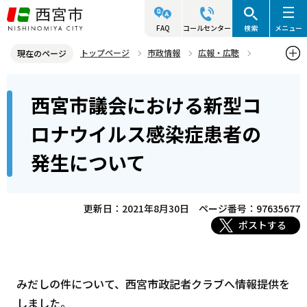
こ
の
FAQ
コールセンター
検索
メニュー
ペ
トップページ
市政情報
広報・広聴
現在のページ
ー
記者発表資料・市長記者会見
2021年
2021年8月
本
ジ
西宮市議会における新型コ
西宮市議会における新型コロナウイルス感染症患者の発生について
文
の
こ
先
ロナウイルス感染症患者の
こ
頭
発生について
か
で
ら
す
更新日：2021年8月30日
ページ番号：97635677
ポストする
みだしの件について、西宮市政記者クラブへ情報提供を
しました。