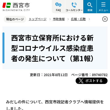
こ
の
FAQ
コールセンター
検索
メニュー
ペ
トップページ
市政情報
広報・広聴
現在のページ
ー
記者発表資料・市長記者会見
2021年
2021年8月
本
ジ
西宮市立保育所における新
西宮市立保育所における新型コロナウイルス感染症患者の発生につい
文
の
て（第1報）
こ
先
型コロナウイルス感染症患
こ
頭
者の発生について（第1報）
か
で
ら
す
更新日：2021年8月12日
ページ番号：89740782
ポストする
みだしの件について、西宮市政記者クラブへ情報提供を
しました。