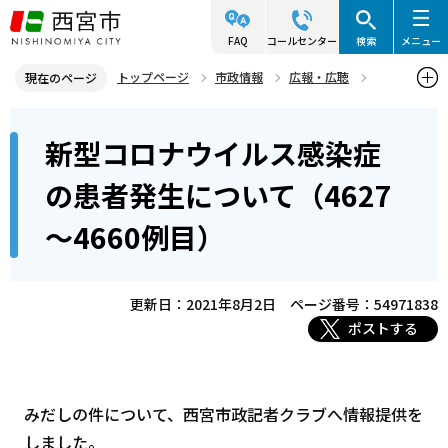
こ
の
FAQ
コールセンター
検索
メニュー
ペ
トップページ
市政情報
広報・広聴
現在のページ
ー
記者発表資料・市長記者会見
2021年
2021年8月
本
ジ
新型コロナウイルス感染症
新型コロナウイルス感染症の患者発生について（4627～4660例目）
文
の
こ
先
の患者発生について（4627
こ
頭
～4660例目）
か
で
ら
す
更新日：2021年8月2日
ページ番号：54971838
ポストする
みだしの件について、西宮市政記者クラブへ情報提供を
しました。