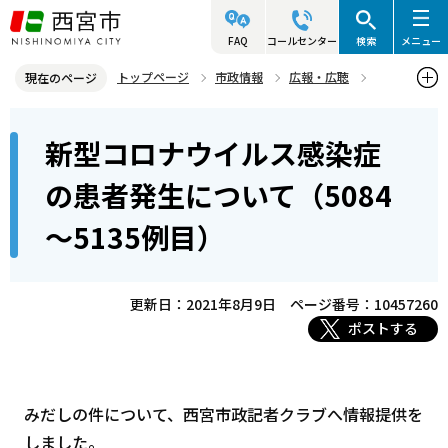
こ
の
FAQ
コールセンター
検索
メニュー
ペ
トップページ
市政情報
広報・広聴
現在のページ
ー
記者発表資料・市長記者会見
2021年
2021年8月
本
ジ
新型コロナウイルス感染症
新型コロナウイルス感染症の患者発生について（5084～5135例目）
文
の
こ
先
の患者発生について（5084
こ
頭
～5135例目）
か
で
ら
す
更新日：2021年8月9日
ページ番号：10457260
ポストする
みだしの件について、西宮市政記者クラブへ情報提供を
しました。