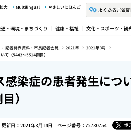
拡大
Multilingual
やさしいにほんご
よくあるご質問
交通・環境・まちづくり
健康・福祉
文化・スポーツ・観
記者発表資料・市長記者会見
2021年
2021年8月
て（5442～5514例目）
ス感染症の患者発生につ
例目）
ポ
更新日：2021年8月14日
ページ番号：72730754