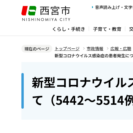
こ
音声読み上げ・文字
の
ペ
くらし・手続き
子育て・教育
ー
ジ
の
トップページ
市政情報
広報・広聴
現在のページ
先
新型コロナウイルス感染症の患者発生につい
頭
本
で
文
新型コロナウイル
す
こ
こ
て（5442～5514
か
ら