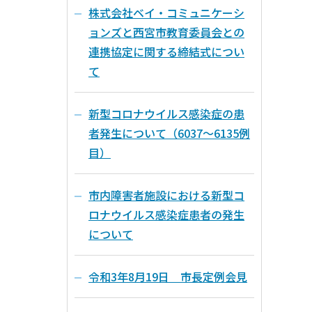
株式会社ベイ・コミュニケーシ
ョンズと西宮市教育委員会との
連携協定に関する締結式につい
て
新型コロナウイルス感染症の患
者発生について（6037～6135例
目）
市内障害者施設における新型コ
ロナウイルス感染症患者の発生
について
令和3年8月19日 市長定例会見