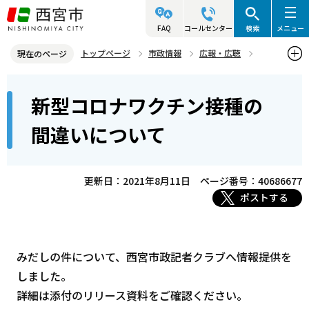
こ
の
FAQ
コールセンター
検索
メニュー
ペ
トップページ
市政情報
広報・広聴
現在のページ
ー
記者発表資料・市長記者会見
2021年
2021年8月
本
ジ
新型コロナワクチン接種の
新型コロナワクチン接種の間違いについて
文
の
こ
先
間違いについて
こ
頭
か
で
ら
更新日：2021年8月11日
ページ番号：40686677
す
ポストする
みだしの件について、西宮市政記者クラブへ情報提供を
しました。
詳細は添付のリリース資料をご確認ください。