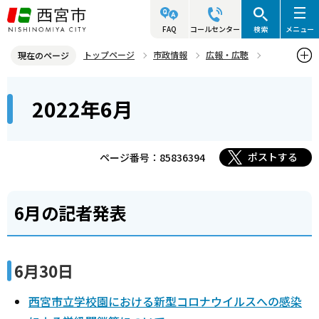
こ
の
FAQ
コールセンター
検索
メニュー
ペ
トップページ
市政情報
広報・広聴
現在のページ
ー
記者発表資料・市長記者会見
2022年
2022年6月
本
ジ
2022年6月
文
の
こ
先
こ
頭
ポストする
ページ番号：85836394
か
で
ら
す
6月の記者発表
6月30日
西宮市立学校園における新型コロナウイルスへの感染