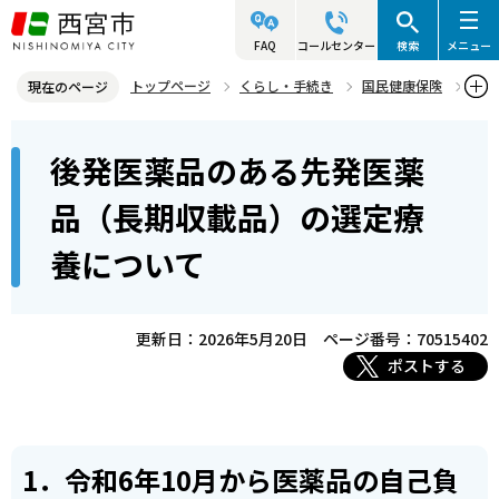
こ
の
FAQ
コールセンター
検索
メニュー
ペ
トップページ
くらし・手続き
国民健康保険
現在のページ
ー
国民健康保険の給付
本
ジ
後発医薬品のある先発医薬
後発医薬品のある先発医薬品（長期収載品）の選定療養について
文
の
こ
先
品（長期収載品）の選定療
こ
頭
養について
か
で
ら
す
更新日：2026年5月20日
ページ番号：70515402
ポストする
1．令和6年10月から医薬品の自己負