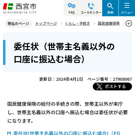
こ
の
FAQ
コールセンター
検索
メニュー
ペ
トップページ
くらし・手続き
国民健康保険
現在のページ
ー
国民健康保険の給付
本
ジ
委任状（世帯主名義以外の
委任状（世帯主名義以外の口座に振込む場合）
文
の
こ
先
口座に振込む場合）
こ
頭
か
で
ら
更新日：2024年4月1日
ページ番号：27908067
す
ポストする
国民健康保険の給付の手続きの際、世帯主以外が来庁
し、世帯主名義以外の口座へ振込む場合は委任状が必要
になります。
委任状(世帯主名義以外の口座に振込む場合)（PD