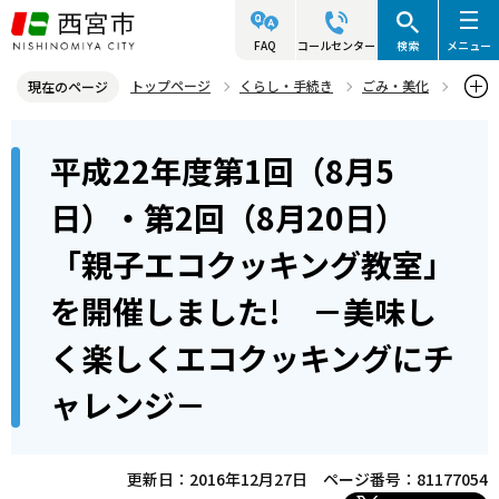
こ
の
FAQ
コールセンター
検索
メニュー
ペ
トップページ
くらし・手続き
ごみ・美化
現在のページ
ー
美化・清掃
こどもエコ料理教室
本
ジ
平成22年度第1回（8月5
平成22年度第1回（8月5日）・第2回（8月20日） 「親子エコクッ
文
の
キング教室」を開催しました! －美味しく楽しくエコクッキングに
こ
先
日）・第2回（8月20日）
チャレンジ－
こ
頭
「親子エコクッキング教室」
か
で
ら
す
を開催しました! －美味し
く楽しくエコクッキングにチ
ャレンジ－
更新日：2016年12月27日
ページ番号：81177054