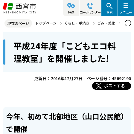
こ
の
FAQ
コールセンター
検索
メニュー
ペ
トップページ
くらし・手続き
ごみ・美化
現在のページ
ー
美化・清掃
こどもエコ料理教室
本
ジ
平成24年度「こどもエコ料
平成24年度「こどもエコ料理教室」を開催しました!
文
の
こ
先
理教室」を開催しました!
こ
頭
か
で
ら
更新日：2016年12月27日
ページ番号：45692190
す
ポストする
今年、初めて北部地区（山口公民館）
で開催