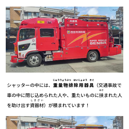
じゅうりょうぶつ はいじょよう きぐ
シャッターの中には、
重量物排除用器具
（交通事故で
はさ
車の中に閉じ込められた人や、重たいものに
挟
まれた人
しきざい
を助け出す
資器材
）が積まれています！