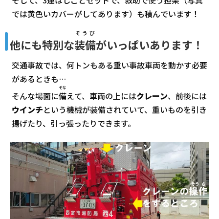
では黄色いカバーがしてあります）も積んでいます！
そうび
他にも特別な
装備
がいっぱいあります！
交通事故では、何トンもある重い事故車両を動かす必要
があるときも…
そな
そんな場面に
備
えて、車両の上には
クレーン
、前後には
ウインチ
という機械が装備されていて、重いものを引き
揚げたり、引っ張ったりできます。