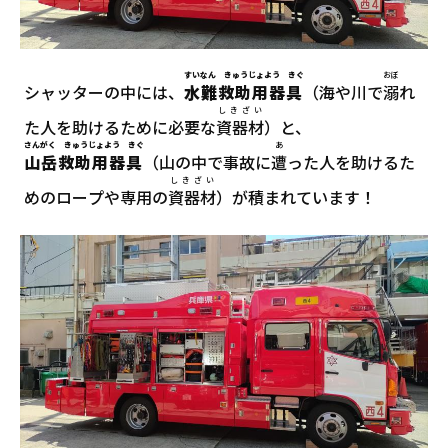
すいなん きゅうじょよう きぐ
おぼ
シャッターの中には、
水難救助用器具
（海や川で
溺
れ
しきざい
た人を助けるために必要な
資器材
）と、
さんがく きゅうじょよう きぐ
あ
山岳救助用器具
（山の中で事故に
遭
った人を助けるた
しきざい
めのロープや専用の
資器材
）が積まれています！