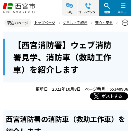
こ
の
FAQ
コールセンター
検索
メニュー
ペ
トップページ
くらし・手続き
安心・安全
現在のページ
ー
西宮市消防局
西宮消防署・北夙川分署
施設等の紹介
本
ジ
【西宮消防署】ウェブ消防
【西宮消防署】ウェブ消防署見学、消防車（救助工作車）を紹介しま
文
の
す
こ
先
署見学、消防車（救助工作
こ
頭
車）を紹介します
か
で
ら
す
更新日：2021年10月8日
ページ番号：65340906
ポストする
西宮消防署の消防車（救助工作車）を