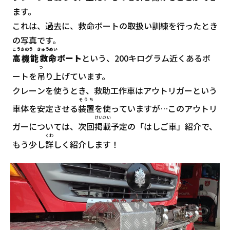
ます。
これは、過去に、救命ボートの取扱い訓練を行ったとき
の写真です。
こうきのう きゅうめい
高機能救命
ボート
という、200キログラム近くあるボ
つ
ートを
吊
り上げています。
クレーンを使うとき、救助工作車はアウトリガーという
そうち
車体を安定させる
装置
を使っていますが…このアウトリ
けいさい
ガーについては、次回
掲載
予定の「はしご車」紹介で、
くわ
もう少し
詳
しく紹介します！