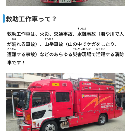
救助工作車って？
すいなん
救助工作車は、火災、交通事故、
水難
事故（海や川で人
おぼ
さんがく
が
溺
れる事故）、
山岳
事故（山の中でケガをしたり、
そうなん
さいがいげんば
かつやく
遭難
する事故）などのあらゆる
災害現場
で
活躍
する消防
車です！