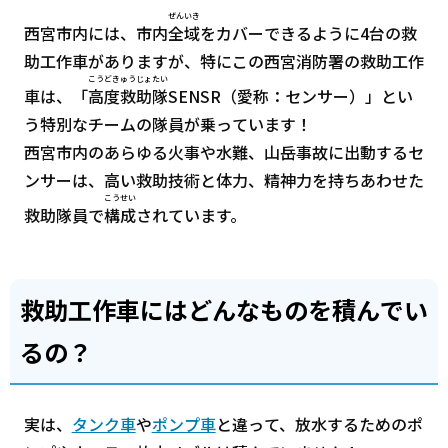
ぜんいき
西宮市内には、市内
全域
をカバーできるように4台の救
助工作車がありますが、特にこの西宮消防署の救助工作
こうどきゅうじょたい
車は、「
高度救助隊
SENSR（愛称：センサー）」とい
う特別なチームの隊員が乗っています！
西宮市内のあらゆる火事や水難、山岳事故に出動するセ
ンサーは、高い救助技術と体力、精神力を持ちあわせた
こうせい
救助隊員で
構成
されています。
救助工作車にはどんなものを積んでい
るの？
実は、
タンク車
や
ポンプ車
と違って、放水するためのポ