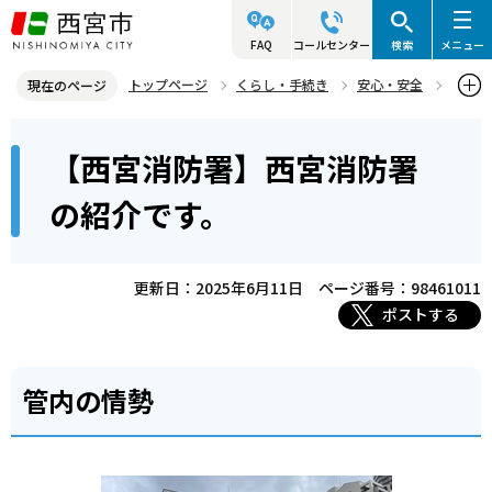
こ
の
FAQ
コールセンター
検索
メニュー
ペ
トップページ
くらし・手続き
安心・安全
現在のページ
ー
西宮市消防局
西宮消防署・北夙川分署
施設等の紹介
本
ジ
【西宮消防署】西宮消防署
【西宮消防署】西宮消防署の紹介です。
文
の
こ
先
の紹介です。
こ
頭
か
で
ら
更新日：2025年6月11日
ページ番号：98461011
す
ポストする
管内の情勢