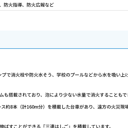
、防火指導、防火広報など
ンプで消火栓や防火水そう、学校のプールなどから水を吸い上
テムも搭載されており、泡により少ない水量で消火することもで
ス約8本（計160m分）を積載した台車があり、遠方の火災現
で伸ばすことができる『三連はしご』を積載しています。