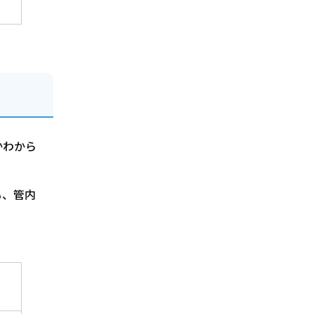
かわから
も、管内