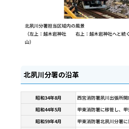
北夙川分署担当区域内の風景
（左上：越木岩神社 右上：越木岩神社へと続
山）
北夙川分署の沿革
昭和34年8月
西宮消防署夙川出張所開
昭和44年5月
甲東消防署に移管し、甲
昭和59年4月
甲東消防署北夙川分署に