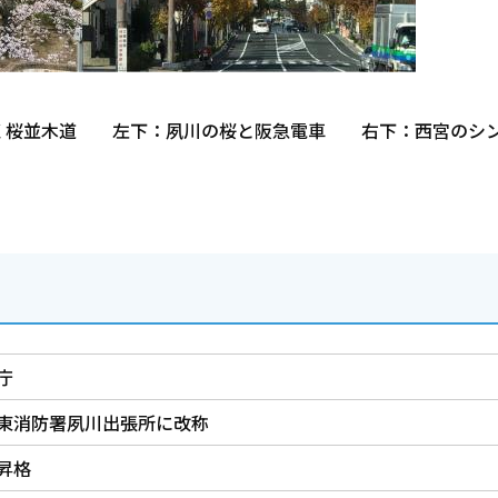
く桜並木道 左下：夙川の桜と阪急電車 右下：西宮のシ
庁
東消防署夙川出張所に改称
昇格