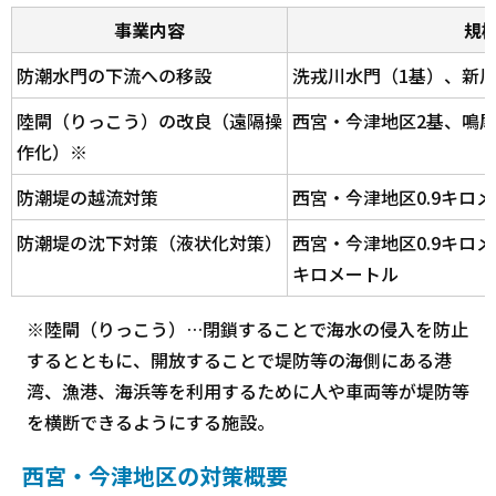
事業内容
規
防潮水門の下流への移設
洗戎川水門（1基）、新川
陸閘（りっこう）の改良（遠隔操
西宮・今津地区2基、鳴尾
作化）※
防潮堤の越流対策
西宮・今津地区0.9キロ
防潮堤の沈下対策（液状化対策）
西宮・今津地区0.9キロメ
キロメートル
※陸閘（りっこう）…閉鎖することで海水の侵入を防止
するとともに、開放することで堤防等の海側にある港
湾、漁港、海浜等を利用するために人や車両等が堤防等
を横断できるようにする施設。
西宮・今津地区の対策概要