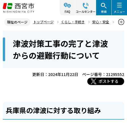
こ
の
FAQ
コールセンター
検索
メニュー
ペ
トップページ
くらし・手続き
安心・安全
現在のページ
ー
防災情報
行政の対策（公助）
防災体制・施設整備
本
ジ
津波対策工事の完了と津波
津波対策工事の完了と津波からの避難行動について
文
の
こ
先
からの避難行動について
こ
頭
か
で
ら
更新日：2024年11月22日
ページ番号：21295552
す
ポストする
兵庫県の津波に対する取り組み