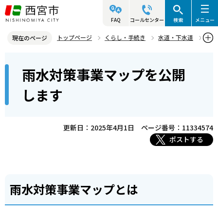
こ
の
FAQ
コールセンター
検索
メニュー
ペ
トップページ
くらし・手続き
水道・下水道
現在のページ
ー
水道・下水道に関する災害対策
本
ジ
雨水対策事業マップを公開
雨水対策事業マップを公開します
文
の
こ
先
します
こ
頭
か
で
ら
更新日：2025年4月1日
ページ番号：11334574
す
ポストする
雨水対策事業マップとは