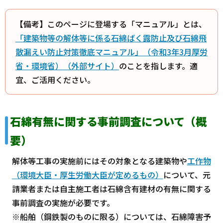
【備考】このページに登場する「マニュアル」とは、
「建築物等の解体等に係る石綿ばく露防止及び石綿飛
散漏えい防止対策徹底マニュアル」（令和3年3月厚労
省・環境省）（外部サイト）
のことを指します。適
宜、ご活用ください。
石綿有無に関する事前調査について（概
要）
解体等工事の実施前にはその対象となる建築物や
工作物
（環境大臣・厚生労働大臣が定めるもの）
について、元
請業者または自主施工者は石綿含有建材の有無に関する
事前調査の実施が必要です。
※船舶（鋼鉄製のものに限る）については、石綿障害予