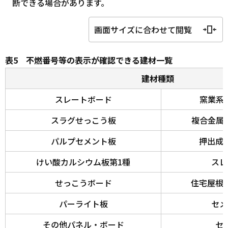
断できる場合があります。
画面サイズに合わせて閲覧
表5 不燃番号等の表示が確認できる建材一覧
建材種類
スレートボード
窯業系
スラグせっこう板
複合金属
パルプセメント板
押出成
けい酸カルシウム板第1種
スレ
せっこうボード
住宅屋根
パーライト板
セメ
その他パネル・ボード
セ