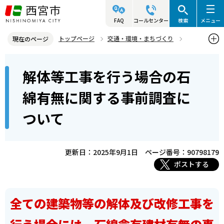
こ
の
FAQ
コールセンター
検索
メニュー
ペ
トップページ
交通・環境・まちづくり
現在のページ
ー
環境・緑化・衛生
大気
本
ジ
解体等工事を行う場合の石
解体等工事を行う場合の石綿有無に関する事前調査について
文
の
こ
先
綿有無に関する事前調査に
こ
頭
ついて
か
で
ら
す
更新日：2025年9月1日
ページ番号：90798179
ポストする
全ての建築物等の解体及び改修工事を