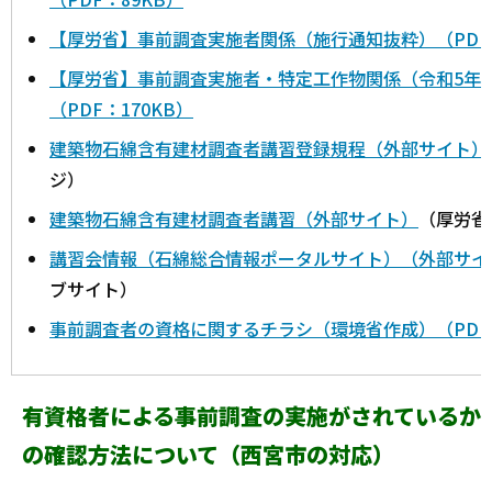
【厚労省】事前調査実施者関係（施行通知抜粋）（PDF：1
【厚労省】事前調査実施者・特定工作物関係（令和5年3
（PDF：170KB）
建築物石綿含有建材調査者講習登録規程（外部サイト）
ジ）
建築物石綿含有建材調査者講習（外部サイト）
（厚労省
講習会情報（石綿総合情報ポータルサイト）（外部サイ
ブサイト）
事前調査者の資格に関するチラシ（環境省作成）（PDF：
有資格者による事前調査の実施がされているか
の確認方法について（西宮市の対応）