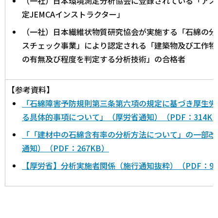
（一社）日本環境測定分析協会に登録されている「アス
定JEMCAインストラクター」
（一社）日本繊維状物質研究協会が実施する「石綿の分
スチェック事業」により認定される「建築物及び工作物
の有無及び程度を判定する分析技術」の合格者
【参考資料】
「石綿障害予防規則第三条第六項の規定に基づき厚生労
る具体的事項について」（厚労省通知）（PDF：314K
「「建材中の石綿含有率の分析方法について」の一部改
通知）（PDF：267KB）
【厚労省】分析実施者関係（施行通知抜粋）（PDF：92