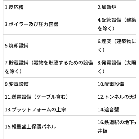
1.反応槽
2.加熱炉
4.配管設備（建
3.ボイラー及び圧力容器
を除く）
6.煙突（建築物
5.焼却設備
く）
7.貯蔵設備（穀物を貯蔵するための設備
8.発電設備（太
を除く）
く）
9.変電設備
10.配電設備
11.送電設備（ケーブル含む）
12.トンネルの天
13.プラットフォームの上家
14.遮音壁
16.鉄道駅の地下
15.軽量盛土保護パネル
井板