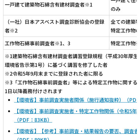
一戸建て住
一戸建て建築物石綿含有建材調査者※1
のみ
（一社）日本アスベスト調査診断協会の登録
全ての建築
者※2
特定工作物の
工作物石綿事前調査者※1、3
特定工作物※
※1建築物石綿含有建材調査者講習登録規程（平成30年厚生
環境省告示第1号）に基づく講習を修了した者
※2令和5年9月末までに登録された者に限る
※3「工作物石綿事前調査者」等による特定工作物に関する事
1日以降義務付けされます
【環境省】事前調査実施者関係（施行通知抜粋）（PDF：
【環境省】事前調査実施者・特定工作物関係（令和5年6
（PDF：83KB）
【環境省】【参考】事前調査・結果報告の要否、調査者
（PDF：89KB）