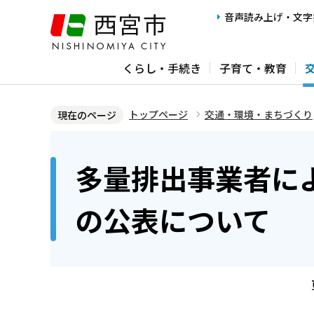
こ
音声読み上げ・文字
の
ペ
くらし・手続き
子育て・教育
ー
ジ
の
トップページ
交通・環境・まちづくり
現在のページ
先
本
頭
文
多量排出事業者に
で
こ
す
こ
の公表について
か
ら