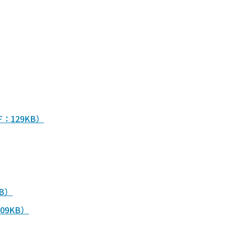
：129KB）
B）
9KB）