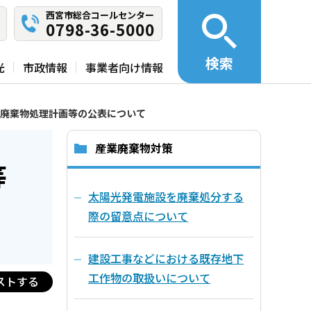
西宮市総合コールセンター
0798-36-5000
検索
光
市政情報
事業者向け情報
廃棄物処理計画等の公表について
産業廃棄物対策
等
太陽光発電施設を廃棄処分する
際の留意点について
建設工事などにおける既存地下
工作物の取扱いについて
ストする