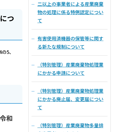
二以上の事業者による産業廃棄
物の処理に係る特例認定につい
表につ
て
有害使用済機器の保管等に関す
る新たな規制について
4の5、
（特別管理）産業廃棄物処理業
にかかる申請について
（特別管理）産業廃棄物処理業
にかかる廃止届、変更届につい
て
の令和
（特別管理）産業廃棄物多量排