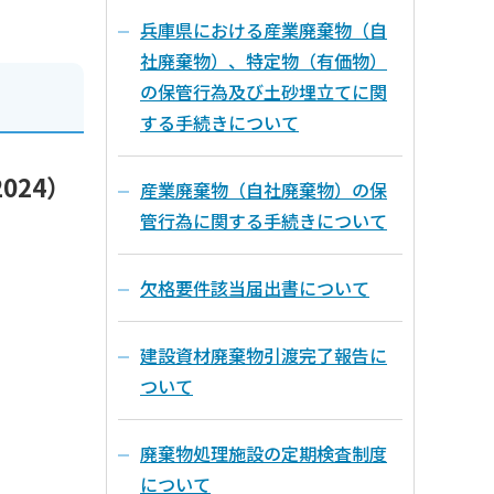
兵庫県における産業廃棄物（自
社廃棄物）、特定物（有価物）
の保管行為及び土砂埋立てに関
する手続きについて
024）
産業廃棄物（自社廃棄物）の保
管行為に関する手続きについて
欠格要件該当届出書について
建設資材廃棄物引渡完了報告に
ついて
廃棄物処理施設の定期検査制度
について