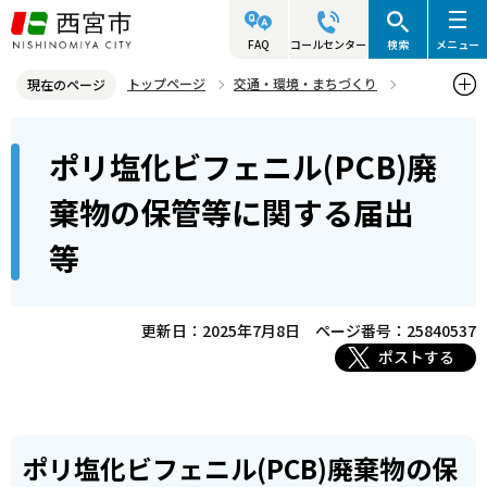
こ
の
FAQ
コールセンター
検索
メニュー
ペ
トップページ
交通・環境・まちづくり
現在のページ
ー
環境・緑化・衛生
産業廃棄物対策
本
ジ
ポリ塩化ビフェニル(PCB)廃
ポリ塩化ビフェニル(PCB)廃棄物の保管等に関する届出等
文
の
こ
先
棄物の保管等に関する届出
こ
頭
等
か
で
ら
す
更新日：2025年7月8日
ページ番号：25840537
ポストする
ポリ塩化ビフェニル(PCB)廃棄物の保