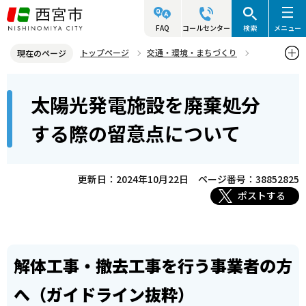
こ
の
FAQ
コールセンター
検索
メニュー
ペ
トップページ
交通・環境・まちづくり
現在のページ
ー
環境・緑化・衛生
産業廃棄物対策
本
ジ
太陽光発電施設を廃棄処分
太陽光発電施設を廃棄処分する際の留意点について
文
の
こ
先
する際の留意点について
こ
頭
か
で
ら
更新日：2024年10月22日
ページ番号：38852825
す
ポストする
解体工事・撤去工事を行う事業者の方
へ（ガイドライン抜粋）