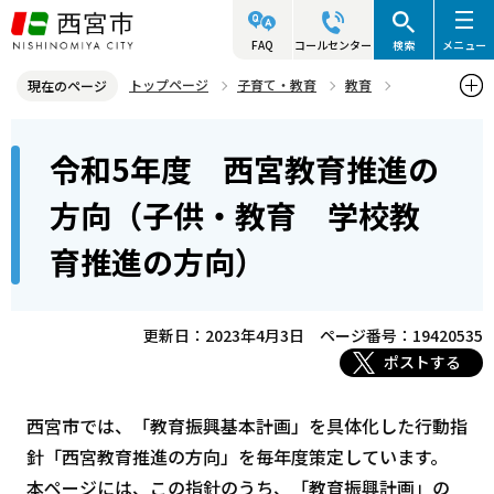
こ
の
FAQ
コールセンター
検索
メニュー
ペ
トップページ
子育て・教育
教育
現在のページ
ー
学校教育
学校教育に関するお知らせ
本
ジ
令和5年度 西宮教育推進の
令和5年度 西宮教育推進の方向（子供・教育 学校教育推進の方
文
の
向）
こ
先
方向（子供・教育 学校教
こ
頭
育推進の方向）
か
で
ら
す
更新日：2023年4月3日
ページ番号：19420535
ポストする
西宮市では、「教育振興基本計画」を具体化した行動指
針「西宮教育推進の方向」を毎年度策定しています。
本ページには、この指針のうち、「教育振興計画」の