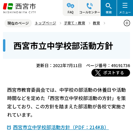
こ
の
FAQ
コールセンター
検索
メニュー
ペ
トップページ
子育て・教育
教育
現在のページ
ー
学校教育
学校教育に関するお知らせ
本
ジ
西宮市立中学校部活動方針
西宮市立中学校部活動方針
文
の
こ
先
こ
頭
更新日：2022年7月11日
ページ番号：49191736
か
で
ポストする
ら
す
西宮市教育委員会では、中学校の部活動の休養日や活動
時間などを定めた「西宮市立中学校部活動の方針」を策
定しており、この方針を踏まえた部活動が各校で実施さ
れています。
西宮市立中学校部活動方針（PDF：214KB）