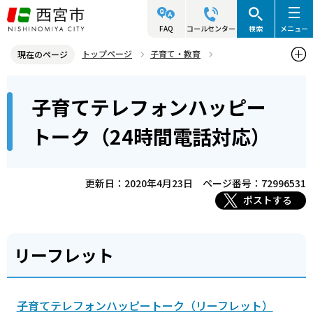
こ
の
FAQ
コールセンター
検索
メニュー
ペ
トップページ
子育て・教育
現在のページ
ー
各種相談・講座など
本
ジ
子育てテレフォンハッピー
子育てテレフォンハッピートーク（24時間電話対応）
文
の
こ
先
トーク（24時間電話対応）
こ
頭
か
で
ら
更新日：2020年4月23日
ページ番号：72996531
す
ポストする
リーフレット
子育てテレフォンハッピートーク（リーフレット）