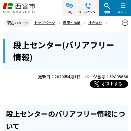
こ
の
FAQ
コールセンター
検索
メニュー
ペ
トップページ
健康・福祉
社会福祉
現在のページ
ー
バリアフリー
バリアフリー情報について
地域の施設
本
ジ
段上センター(バリアフリー
段上センター(バリアフリー情報)
文
の
こ
先
情報)
こ
頭
か
で
ら
更新日：2020年4月1日
ページ番号：52805668
す
ポストする
段上センターのバリアフリー情報につ
いて